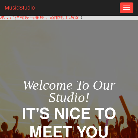
——您现在访问的是：
安防电子模块密封乐泰胶，uv胶电路板
MusicStudio
Togg
供应链稳定厂家，上海多材质适配胶水，自主生产电路板专用胶
navig
水，严控精度与品质，适配电子场景
！
Welcome To Our
Studio!
IT'S NICE TO
MEET YOU