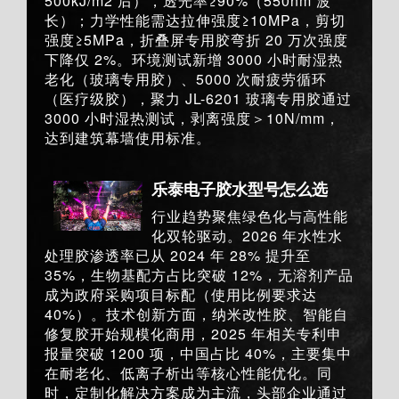
500kJ/m2 后），透光率≥90%（550nm 波
长）；力学性能需达拉伸强度≥10MPa，剪切
强度≥5MPa，折叠屏专用胶弯折 20 万次强度
下降仅 2%。环境测试新增 3000 小时耐湿热
老化（玻璃专用胶）、5000 次耐疲劳循环
（医疗级胶），聚力 JL-6201 玻璃专用胶通过
3000 小时湿热测试，剥离强度＞10N/mm，
达到建筑幕墙使用标准。
乐泰电子胶水型号怎么选
行业趋势聚焦绿色化与高性能
化双轮驱动。2026 年水性水
处理胶渗透率已从 2024 年 28% 提升至
35%，生物基配方占比突破 12%，无溶剂产品
成为政府采购项目标配（使用比例要求达
40%）。技术创新方面，纳米改性胶、智能自
修复胶开始规模化商用，2025 年相关专利申
报量突破 1200 项，中国占比 40%，主要集中
在耐老化、低离子析出等核心性能优化。同
时，定制化解决方案成为主流，头部企业通过