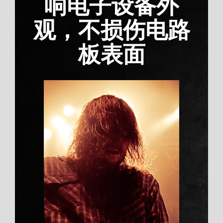
响电子设备外
观，不损伤电路
板表面
上海专业技术团队，
提供免费施工指导
Duis aute irure dolor
水处理胶作为净水过滤系统的核心辅助
材料，其功能已从单纯粘接升级为 “密
封 + 防腐 + 环保 + 长效稳定” 的多维
度支撑，广泛应用于滤膜封装、管道连
接、阀门密封等关键环节。根据 GEP
Research 2026 年报告，2025 年全球
水处理粘合剂市场规模达 48 亿美元，
中国占比 35%，其中净水过滤领域贡