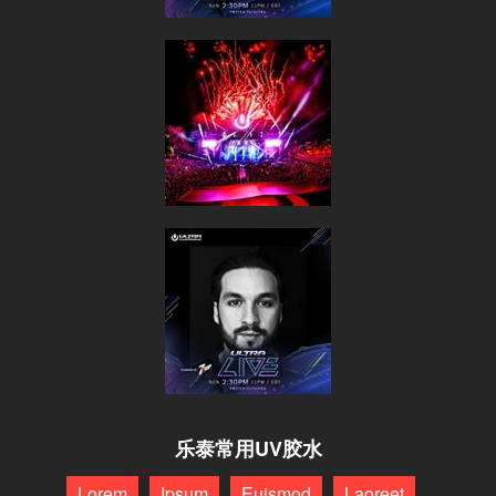
乐泰常用UV胶水
Lorem
Ipsum
Euismod
Laoreet