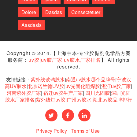
Dolore
Dasdas
Consectetuer
Aasdasls
Copyright © 2014.【上海韦本-专业胶黏剂化学品方案
服务商：
uv胶
|
uv胶厂家
|
uv胶水厂家排名
】 All rights
reserved.
友情链接：
紫外线玻璃胶水
|
南通uv胶水哪个品牌号
|
宁波汉
高UV胶水
|
北京诺兰德UV胶
|
uv光固化阻焊胶
|
湛江uv胶厂家
|
河南紫外胶厂家
|
宿迁uv胶生产厂家
|
四川光固胶
|
深圳光固
胶水厂家排名
|
紫外线灯uv胶
|
广州uv胶水
|
湖北uv胶品牌排行
Privacy Policy
Terms of Use