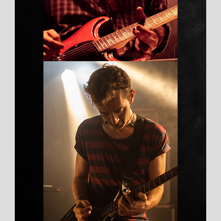
献 22% 需求，预计 2026-2030 年复
合年增长率维持 8.2%，高于全球平均
水平 6.5%，2030 年市场规模将实现
倍增。
乐泰医用针头粘接无
影UV胶水
Duis aute irure dolor
8 、大面积粘接时建议用低粘度产品。
条件具备的情况下，最好购置真空设
备，在真空环境中贴合，以便去除气
泡、提高成品率；